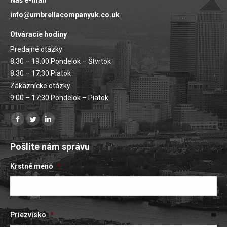
info@umbrellacompanyuk.co.uk
Otváracie hodiny
Predajné otázky
8:30 – 19:00 Pondelok – Štvrtok
8:30 – 17:30 Piatok
Zákaznícke otázky
9:00 – 17:30 Pondelok – Piatok
Nájdete nás na:
Facebooková
Stránka
Stránka
stránka
na
LinkedIn
Pošlite nám správu
sa
Twitteri
sa
otvorí
sa
otvorí
Krstné meno
*
v
otvorí
v
novom
v
novom
okne
novom
okne
Priezvisko
*
okne