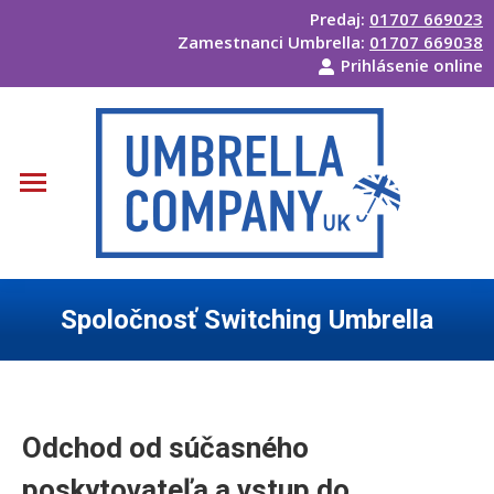
Predaj:
01707 669023
Zamestnanci Umbrella:
01707 669038
Prihlásenie online
Spoločnosť Switching Umbrella
Ste tu:
Odchod od súčasného
poskytovateľa a vstup do