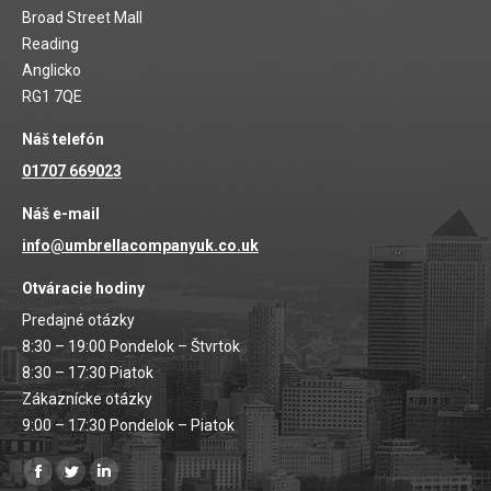
Broad Street Mall
Reading
Anglicko
RG1 7QE
Náš telefón
01707 669023
Náš e-mail
info@umbrellacompanyuk.co.uk
Otváracie hodiny
Predajné otázky
8:30 – 19:00 Pondelok – Štvrtok
8:30 – 17:30 Piatok
Zákaznícke otázky
9:00 – 17:30 Pondelok – Piatok
Nájdete nás na:
Facebooková
Stránka
Stránka