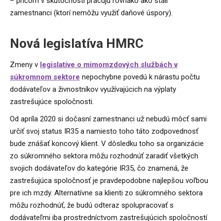
– pričom v skutočnosti pracujú rovnako ako stáli
zamestnanci (ktorí nemôžu využiť daňové úspory).
Nová legislatíva HMRC
Zmeny v
legislatíve o mimomzdových službách v
súkromnom sektore
nepochybne povedú k nárastu počtu
dodávateľov a živnostníkov využívajúcich na výplaty
zastrešujúce spoločnosti.
Od apríla 2020 si dočasní zamestnanci už nebudú môcť sami
určiť svoj status IR35 a namiesto toho táto zodpovednosť
bude znášať koncový klient. V dôsledku toho sa organizácie
zo súkromného sektora môžu rozhodnúť zaradiť všetkých
svojich dodávateľov do kategórie IR35, čo znamená, že
zastrešujúca spoločnosť je pravdepodobne najlepšou voľbou
pre ich mzdy. Alternatívne sa klienti zo súkromného sektora
môžu rozhodnúť, že budú odteraz spolupracovať s
dodávateľmi iba prostredníctvom zastrešujúcich spoločností