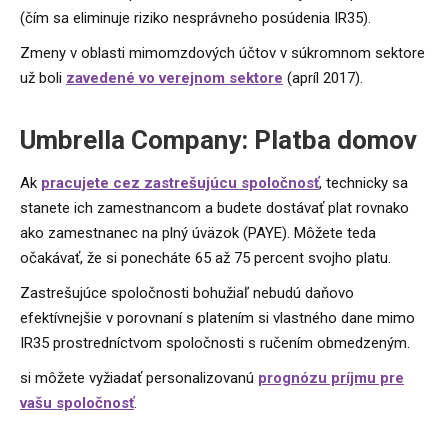
(čím sa eliminuje riziko nesprávneho posúdenia IR35).
Zmeny v oblasti mimomzdových účtov v súkromnom sektore
už boli
zavedené vo verejnom sektore
(apríl 2017).
Umbrella Company: Platba domov
Ak
pracujete cez zastrešujúcu spoločnosť
, technicky sa
stanete ich zamestnancom a budete dostávať plat rovnako
ako zamestnanec na plný úväzok (PAYE). Môžete teda
očakávať, že si ponecháte 65 až 75 percent svojho platu.
Zastrešujúce spoločnosti bohužiaľ nebudú daňovo
efektívnejšie v porovnaní s platením si vlastného dane mimo
IR35 prostredníctvom spoločnosti s ručením obmedzeným.
si môžete vyžiadať personalizovanú
prognózu príjmu pre
vašu spoločnosť
.