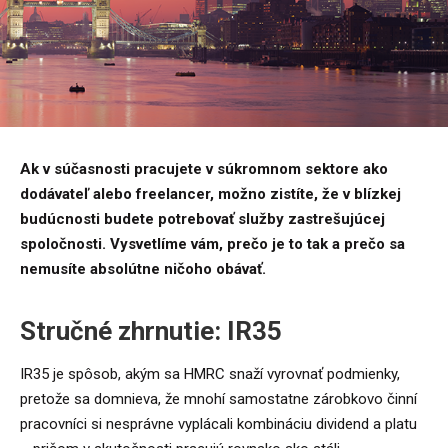
Ak v súčasnosti pracujete v súkromnom sektore ako
dodávateľ alebo freelancer, možno zistíte, že v blízkej
budúcnosti budete potrebovať služby zastrešujúcej
spoločnosti. Vysvetlíme vám, prečo je to tak a prečo sa
nemusíte absolútne ničoho obávať.
Stručné zhrnutie: IR35
IR35 je spôsob, akým sa HMRC snaží vyrovnať podmienky,
pretože sa domnieva, že mnohí samostatne zárobkovo činní
pracovníci si nesprávne vyplácali kombináciu dividend a platu