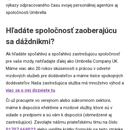
výkazy odpracovaného času svojej personálnej agentúre aj
spoločnosti Umbrella.
Hľadáte spoločnosť zaoberajúcu
sa dáždnikmi?
Ak hľadáte spoľahlivú a spoľahlivú zastrešujúcu spoločnosť
pre vaše mzdy, nehľadajte ďalej ako Umbrella Company UK.
Máme viac ako 20 rokov skúseností s prácou v odvetví
mzdových služieb pre dodávateľov a máme tisíce spokojných
dodávateľov. Naša zastrešujúca služba má množstvo výhod a
viac sa o nej dozviete tu
.
Či už pracujete vo verejnom alebo súkromnom sektore,
máme k dispozícii efektívne a mzdové služby, ktoré sú v
súlade s predpismi a sú vám k dispozícii (obmedzené aj
zastrešujúce). Zavolajte nášmu priateľskému tímu na číslo
01707 669023
alebo vyplňte krátky formulár na tejto stránke