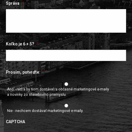
Správa
*
Koľko je 6 + 5?
*
Prosím, potvrďte:
*
Áno - rád/a by som dostával/a občasné marketingové e-maily
a novinky zo stavebného priemyslu.
Nie - nechcem dostávať marketingové e-maily.
CAPTCHA