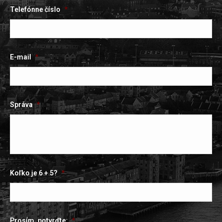
Telefónne číslo
*
E-mail
*
Správa
*
Koľko je 6 + 5?
*
Prosím, potvrďte:
*