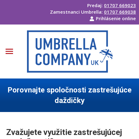
Predaj:
01707 669023
Zamestnanci Umbrella:
01707 669038
Prihlásenie online
Porovnajte spoločnosti zastrešujúce
daždičky
Ste tu:
Zvažujete využitie zastrešujúcej