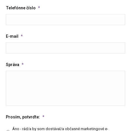
Telefónne číslo
*
E-mail
*
Správa
*
Prosím, potvrďte:
*
Áno - rád/a by som dostával/a občasné marketingové e-