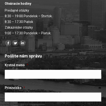
Otváracie hodiny
Predajné otázky
8:30 – 19:00 Pondelok – Štvrtok
8:30 – 17:30 Piatok
Zákaznícke otázky
9:00 – 17:30 Pondelok – Piatok
Nájdete nás na:
Facebooková
Stránka
Stránka
stránka
na
LinkedIn
Pošlite nám správu
sa
Twitteri
sa
otvorí
sa
otvorí
Krstné meno
*
v
otvorí
v
novom
v
novom
okne
novom
okne
Priezvisko
*
okne