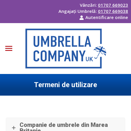
Vânzări:
01707 669023
Angajați Umbrelă:
01707 669038
Autentificare online
Termeni de utilizare
Eşti aici:
Companie de umbrele din Marea
Britanie