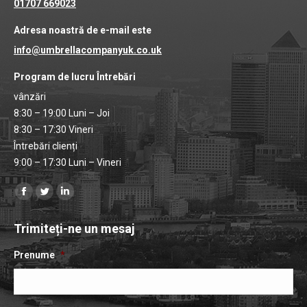
01707 669023
Adresa noastră de e-mail este
info@umbrellacompanyuk.co.uk
Program de lucru Întrebări
vânzări
8:30 – 19:00 Luni – Joi
8:30 – 17:30 Vineri
Întrebări clienți
9:00 – 17:30 Luni – Vineri
Găsiți-ne pe:
Pagina
Pagina
Pagina
de
de
Linkedin
Trimiteți-ne un mesaj
Facebook
Twitter
se
se
se
deschide
Prenume
*
deschide
deschide
într-
într-
într-
o
o
o
fereastră