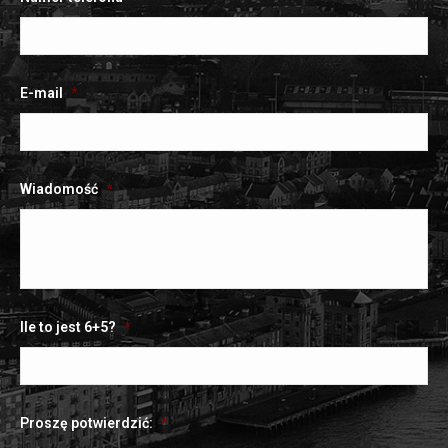
E-mail
*
Wiadomość
*
Ile to jest 6+5?
*
Proszę potwierdzić:
*