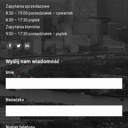
Zapytania sprzedażowe
8:30 – 19:00 poniedziałek – czwartek
8:30 – 17:30 piątek
Zapytania klientów
9:00 – 17:30 poniedziałek – piątek
Znajdź nas na:
Strona
Strona
Strona
na
na
Linkedin
Wyślij nam wiadomość
Facebooku
Twitterze
otwiera
otwiera
otwiera
się
Imię
*
się
się
w
w
w
nowym
nowym
nowym
oknie
Nazwisko
*
oknie
oknie
Numer telefonu
*