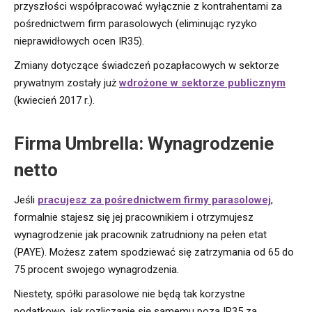
przyszłości współpracować wyłącznie z kontrahentami za
pośrednictwem firm parasolowych (eliminując ryzyko
nieprawidłowych ocen IR35).
Zmiany dotyczące świadczeń pozapłacowych w sektorze
prywatnym zostały już
wdrożone w sektorze publicznym
(kwiecień 2017 r.).
Firma Umbrella: Wynagrodzenie
netto
Jeśli
pracujesz za pośrednictwem firmy parasolowej
,
formalnie stajesz się jej pracownikiem i otrzymujesz
wynagrodzenie jak pracownik zatrudniony na pełen etat
(PAYE). Możesz zatem spodziewać się zatrzymania od 65 do
75 procent swojego wynagrodzenia.
Niestety, spółki parasolowe nie będą tak korzystne
podatkowo, jak rozliczanie się samemu poza IR35 za