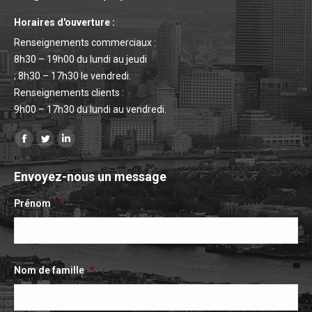
Horaires d'ouverture :
Renseignements commerciaux :
8h30 – 19h00 du lundi au jeudi
; 8h30 – 17h30 le vendredi.
Renseignements clients :
9h00 – 17h30 du lundi au vendredi.
Retrouvez-nous sur :
La
La
La
page
page
page
Envoyez-nous un message
Facebook
Twitter
LinkedIn
s'ouvre
s'ouvre
s'ouvre
Prénom
*
dans
dans
dans
une
une
une
nouvelle
nouvelle
nouvelle
Nom de famille
*
fenêtre
fenêtre
fenêtre