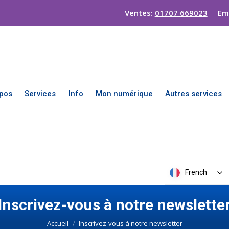
Ventes:
01707 669023
Em
pos
Services
Info
Mon numérique
Autres services
French
Inscrivez-vous à notre newslette
Vous êtes ici :
Accueil
Inscrivez-vous à notre newsletter