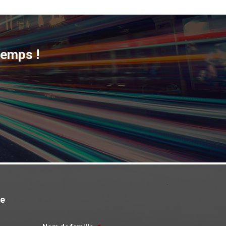
temps !
ge