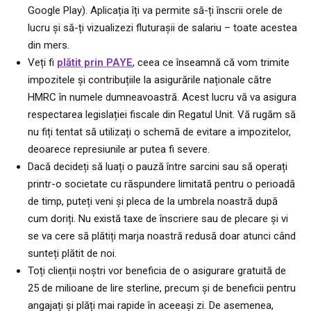
Google Play). Aplicația îți va permite să-ți înscrii orele de
lucru și să-ți vizualizezi fluturașii de salariu – toate acestea
din mers.
Veți fi
plătit prin PAYE
, ceea ce înseamnă că vom trimite
impozitele și contribuțiile la asigurările naționale către
HMRC în numele dumneavoastră. Acest lucru vă va asigura
respectarea legislației fiscale din Regatul Unit. Vă rugăm să
nu fiți tentat să utilizați o schemă de evitare a impozitelor,
deoarece represiunile ar putea fi severe.
Dacă decideți să luați o pauză între sarcini sau să operați
printr-o societate cu răspundere limitată pentru o perioadă
de timp, puteți veni și pleca de la umbrela noastră după
cum doriți. Nu există taxe de înscriere sau de plecare și vi
se va cere să plătiți marja noastră redusă doar atunci când
sunteți plătit de noi.
Toți clienții noștri vor beneficia de o asigurare gratuită de
25 de milioane de lire sterline, precum și de beneficii pentru
angajați și plăți mai rapide în aceeași zi. De asemenea,