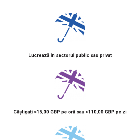
Lucrează în sectorul public sau privat
Câștigați >15,00 GBP pe oră sau >110,00 GBP pe zi