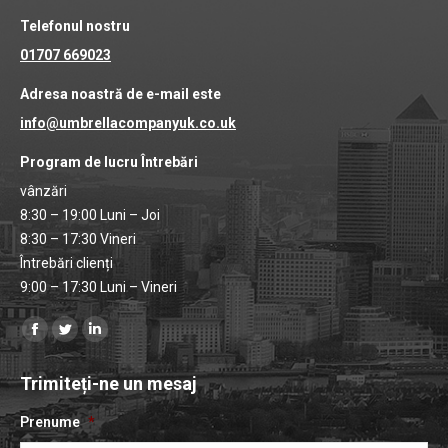
Telefonul nostru
01707 669023
Adresa noastră de e-mail este
info@umbrellacompanyuk.co.uk
Program de lucru Întrebări
vânzări
8:30 – 19:00 Luni – Joi
8:30 – 17:30 Vineri
Întrebări clienți
9:00 – 17:30 Luni – Vineri
Găsiți-ne pe:
Pagina
Pagina
Pagina
de
de
Linkedin
Trimiteți-ne un mesaj
Facebook
Twitter
se
se
se
deschide
Prenume
*
deschide
deschide
într-