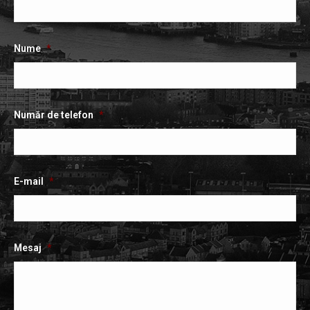
într-
într-
o
o
o
fereastră
Nume
*
fereastră
fereastră
nouă
nouă
nouă
Număr de telefon
*
E-mail
*
Mesaj
*