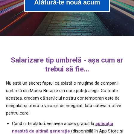
Alătură-te nouă acum
Salarizare tip umbrelă - așa cum ar
trebui să fie...
Nu este un secret faptul că există o mulțime de companii
umbrelă din Marea Britanie din care puteți alege. Cu toate
acestea, credem că serviciul nostru contemporan este de
neegalat și oferă o valoare de neegalat. Iată câteva motive
pentru care:
Când ni te alături, vei avea acces gratuit la
aplicația
noastră de ultimă generație
(disponibilă în App Store și